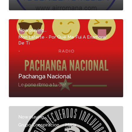
Now playing...
Mon Laferte - Por Qué Me Fui A Enamorar
De Ti
-
Pachanga Nacional
Le pone ritmo a tu día!!
Now playing...
Grupo Conspiracion
-
María