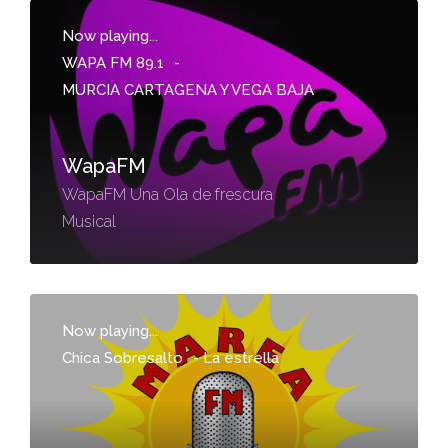
Now playing...
WAPA FM 89.1
-
MURCIA CARTAGENA Y VEGA BAJA
WapaFM
WapaFM Una Ola de frescura
Musical
Now playing...
Chica Sobresalto
-
La estrella