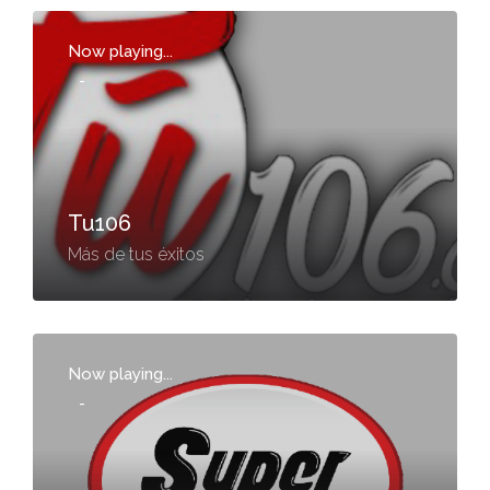
Now playing...
-
Tu106
Más de tus éxitos
Now playing...
-