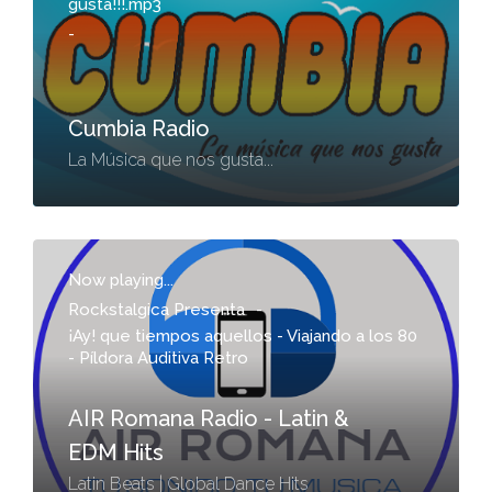
gusta!!!.mp3
-
Cumbia Radio
La Música que nos gusta...
Now playing...
Rockstalgica Presenta
-
¡Ay! que tiempos aquellos - Viajando a los 80
- Píldora Auditiva Retro
AIR Romana Radio - Latin &
EDM Hits
Latin Beats | Global Dance Hits