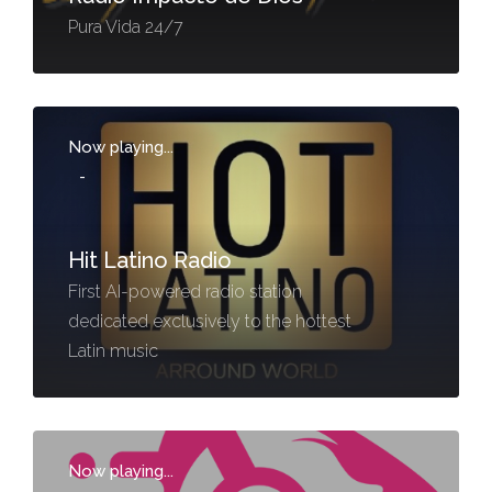
Pura Vida 24/7
Now playing...
-
Hit Latino Radio
First AI-powered radio station
dedicated exclusively to the hottest
Latin music
Now playing...