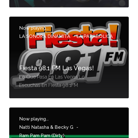
Now playing...
LA SONORA DINAMITA
-
LA PARABOLICA
Fiesta 98.1 FM Las Vegas!
Lo Que Pasa En Las Vegas Lo
Escuchas En Fiesta 98.1FM
Now playing...
Natti Natasha & Becky G
-
Ram Pam Pam (Dirty)