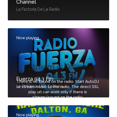
Channel
La Factoria De La Radio
Now playing...
Stream is Offline
Fuerza 94.3 Fm
There is no sound on the radio. Start AutoDJ
La Potencia Mas Caliente
or stream music to the radio. The direct SSL
play url can work only if there is
stream/sound on the radio.
-
Now playing...