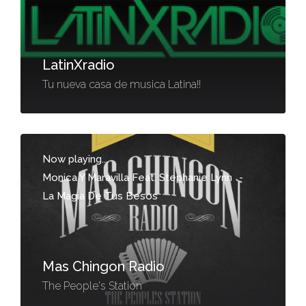
LatinXradio
Tu nueva casa de musica Latina!!
Now playing...
Monica Y Maravilla Feat. Stephanie Lynn
-
La Magia De Tus Besos
Mas Chingon Radio
The People's Station