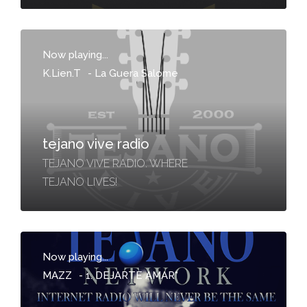
Now playing...
K.Lien.T
-
La Guera Salome
tejano vive radio
TEJANO VIVE RADIO. WHERE
TEJANO LIVES!
Now playing...
MAZZ
-
1. DEJARTE AMAR*