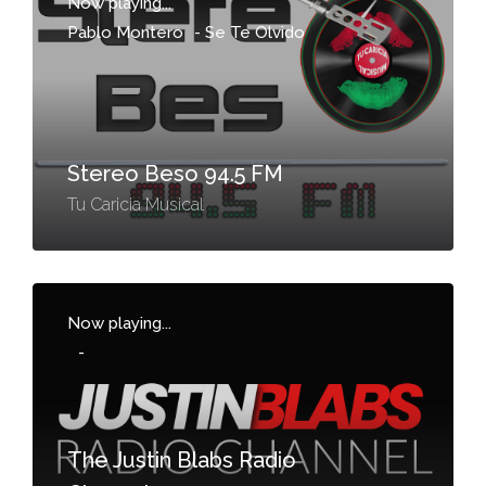
Now playing...
Pablo Montero
-
Se Te Olvido
Stereo Beso 94.5 FM
Tu Caricia Musical
Now playing...
-
The Justin Blabs Radio