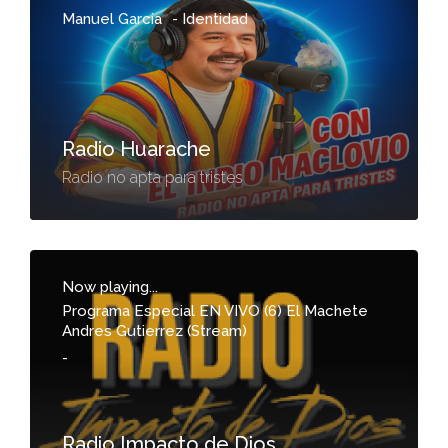
Manuel Garcia
-
Identidad
Radio Huarache
Radio no apta para tristes
Now playing...
Programa Especial EN VIVO (6) El Machete
Andres Gutierrez (Stream)
-
Radio Impacto de Dios