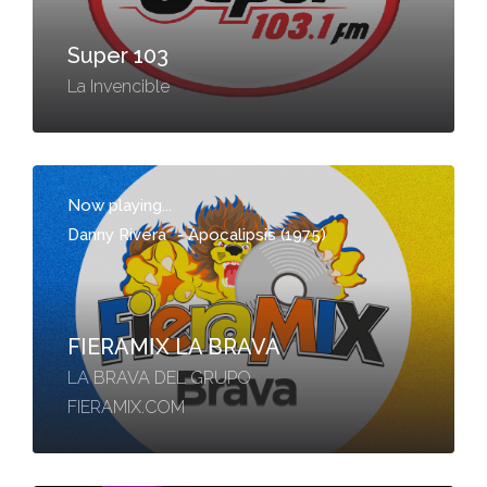
Super 103
La Invencible
Now playing...
Danny Rivera
-
Apocalipsis (1975)
FIERAMIX LA BRAVA
LA BRAVA DEL GRUPO
FIERAMIX.COM