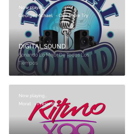
Now playing...
George Michael
-
One More Try
DIGITAL SOUND
Sonando Lo Mejór De Todos Los
Tiempos
Now playing...
Morat
-
Presiento