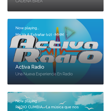
CADENA BREA
Now playing...
Me Va A Extrañar (v2) -MHM
-
Activa Radio
Una Nueva Experiencia En Radio
Now playing...
RADIO CUMBIA... La música que nos