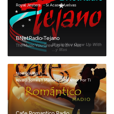
Royal Jesters
-
Si Acaso Vuelvas
BNetRadio Tejano
The Music You Grew Up With Y Mas
Now playing...
Alvaro Torres Y Marisela
-
Mi Amor Por Ti
Cafe Romantico Radio