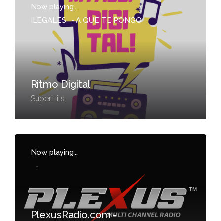
Now playing...
ILEGALES
-
A QUE TE PONGO
Ritmo Digital
SuperHits
Now playing...
-
PlexusRadio.com -