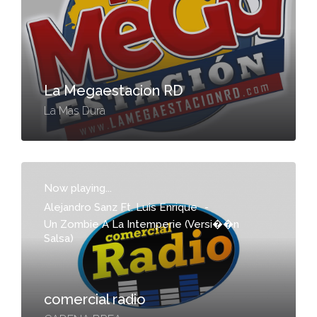
La Megaestacion RD
La Mas Dura
Now playing...
Alejandro Sanz Ft. Luis Enrique
-
Un Zombie A La Intemperie (Versi��n
Salsa)
comercial radio