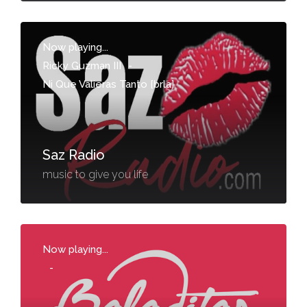
Now playing...
Ricky Guzman III
-
Ni Que Valieras Tanto [brla]
Saz Radio
music to give you life
Now playing...
-