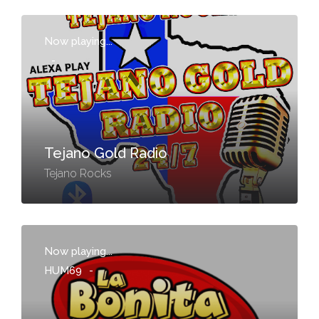
Now playing...
-
Tejano Gold Radio
Tejano Rocks
Now playing...
HUM69
-