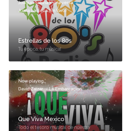
Joaquin Sabina Y Viceversa
-
Juana La Loca (En Vivo)
Estrellas de los 80s
Tu época, tu música!
Now playing...
David Zaizar
-
La Embarcacion
Que Viva Mexico
Todo el tesoro musical de nuestra