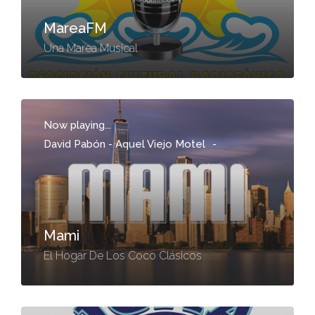
MareaFM
Una Marea Musical
Now playing...
David Pabón - Aquel Viejo Motel
-
Mami
El Hogar De Los Coco Clásicos