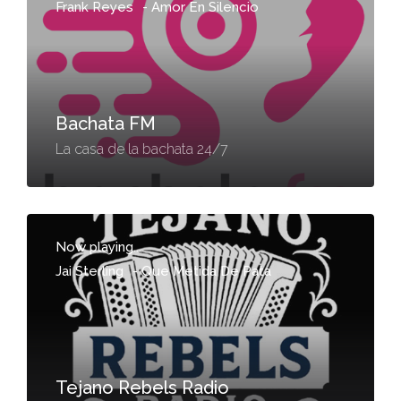
Frank Reyes
-
Amor En Silencio
Bachata FM
La casa de la bachata 24/7
Now playing...
Jai Sterling
-
Que Metida De Pata
Tejano Rebels Radio