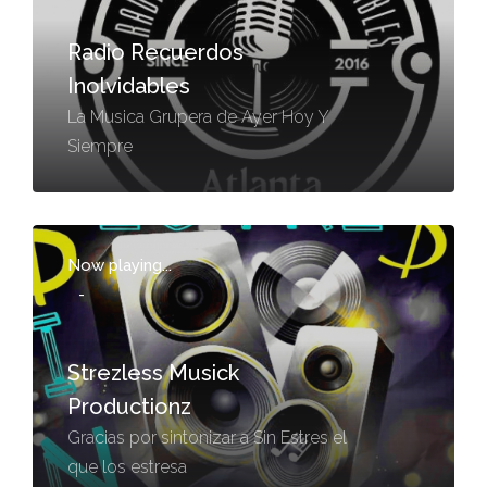
Radio Recuerdos
Inolvidables
La Musica Grupera de Ayer Hoy Y
Siempre
Now playing...
-
Strezless Musick
Productionz
Gracias por sintonizar a Sin Estres el
que los estresa